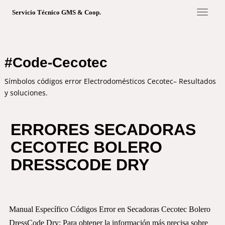
S
TOGGL
Servicio Técnico GMS & Coop.
k
i
p
t
#Code-Cecotec
o
m
Símbolos códigos error Electrodomésticos Cecotec– Resultados
a
y soluciones.
i
n
c
ERRORES SECADORAS
o
CECOTEC BOLERO
n
t
DRESSCODE DRY
e
n
t
Manual Específico Códigos Error en Secadoras Cecotec Bolero
DressCode Dry: Para obtener la información más precisa sobre