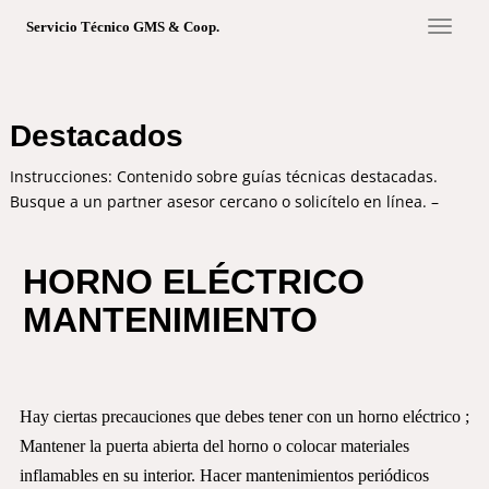
S
TOGGL
Servicio Técnico GMS & Coop.
k
i
p
t
Destacados
o
m
Instrucciones: Contenido sobre guías técnicas destacadas.
a
Busque a un partner asesor cercano o solicítelo en línea. –
i
n
c
HORNO ELÉCTRICO
o
MANTENIMIENTO
n
t
e
n
t
Hay ciertas precauciones que debes tener con un horno eléctrico ;
Mantener la puerta abierta del horno o colocar materiales
inflamables en su interior. Hacer mantenimientos periódicos